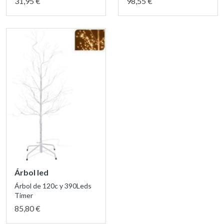
31,95 €
98,55 €
Árbol led
Árbol de 120c y 390Leds
Timer
85,80 €