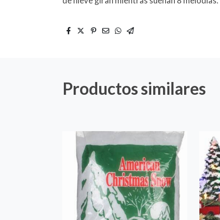
de nieve giran mientras suenan 8 melodías
Productos similares