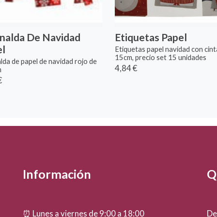
nalda De Navidad
Etiquetas Papel
el
Etiquetas papel navidad con cint
15cm, precio set 15 unidades
lda de papel de navidad rojo de
4,84 €
m
€
Información
Qu
⏰ Lunes a viernes de 9:00 a 18:00
De